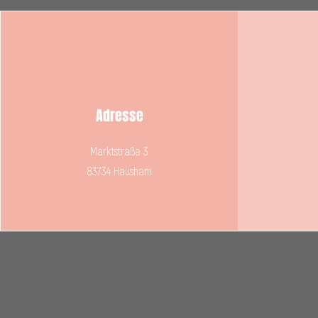
Adresse
Marktstraße 3
83734 Hausham