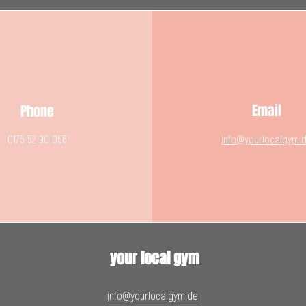
Email
Phone
0175 52 90 056
info@yourlocalgym.
your local gym
info@yourlocalgym.de