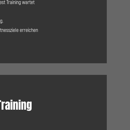
est Training wartet
g.
tnessziele erreichen
Training